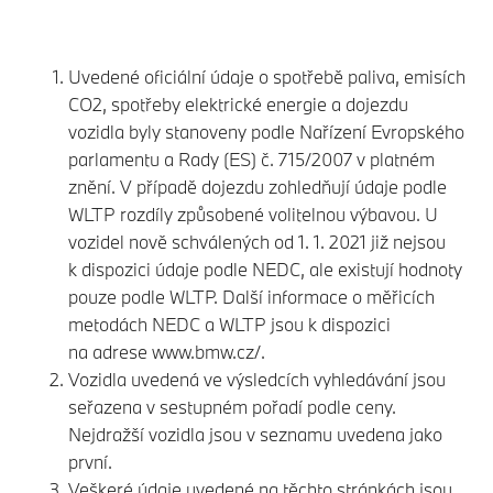
Uvedené oficiální údaje o spotřebě paliva, emisích
CO2, spotřeby elektrické energie a dojezdu
vozidla byly stanoveny podle Nařízení Evropského
parlamentu a Rady (ES) č. 715/2007 v platném
znění. V případě dojezdu zohledňují údaje podle
WLTP rozdíly způsobené volitelnou výbavou. U
vozidel nově schválených od 1. 1. 2021 již nejsou
k dispozici údaje podle NEDC, ale existují hodnoty
pouze podle WLTP. Další informace o měřicích
metodách NEDC a WLTP jsou k dispozici
na adrese
www.bmw.cz/.
Vozidla uvedená ve výsledcích vyhledávání jsou
seřazena v sestupném pořadí podle ceny.
Nejdražší vozidla jsou v seznamu uvedena jako
první.
Veškeré údaje uvedené na těchto stránkách jsou