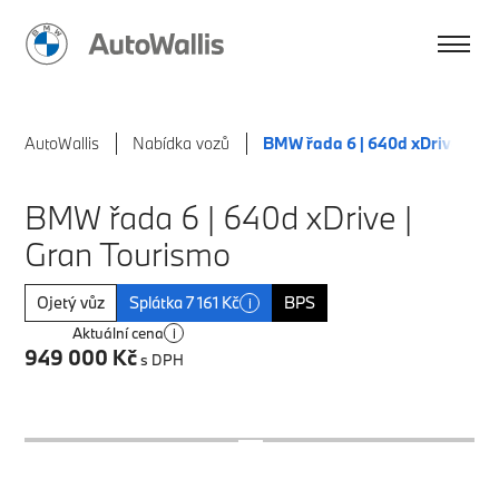
AutoWallis
Nabídka vozů
BMW řada 6 | 640d xDrive | Gr
BMW řada 6 | 640d xDrive |
Gran Tourismo
Ojetý vůz
Splátka 7 161 Kč
BPS
i
Aktuální cena
i
949 000 Kč
s DPH