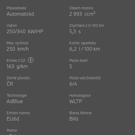
Převodovka
Objem motoru
3
Automatická
2 993 ccm
Výkon
Zrychlení z 0-100 km
250/340 kW/HP
5,3 s
Max. rychlost
Komb. spotřeba
250 km/h
6,2 l / 100 km
i
Emise CO2
Počet dveří
163 g/km
5
Země původu
Počet válců/ventilů
ČR
6/4
Technologie
Homologace
AdBlue
WLTP
Emisní norma
Barva filtrace
EU6d
Bílá
Pohon