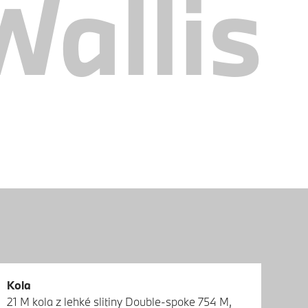
allis
Kola
Kol
21 M kola z lehké slitiny Double-spoke 754 M,
Bez