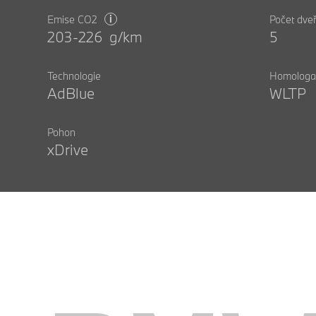
i
Emise CO2
Počet dveř
203-226 g/km
5
Technologie
Homologa
AdBlue
WLTP
Pohon
xDrive