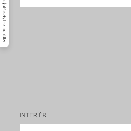
Výbava
Pakety
Tisk nabídky
INTERIÉR