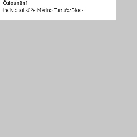
Čalounění
Vni
Individual kůže Merino Tartufo/Black
Ver
hně