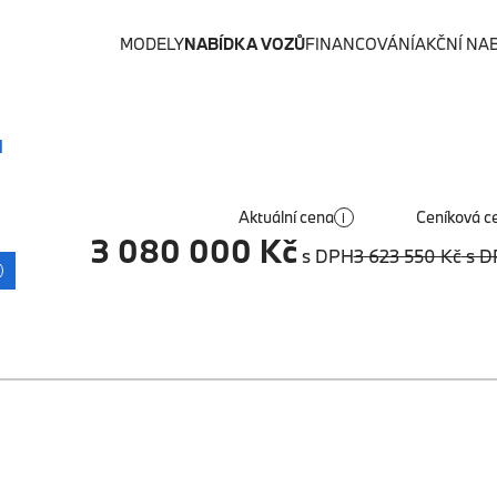
MODELY
NABÍDKA VOZŮ
FINANCOVÁNÍ
AKČNÍ NA
d
Aktuální cena
Ceníková c
i
3 080 000 Kč
s DPH
3 623 550 Kč
s D
1/10