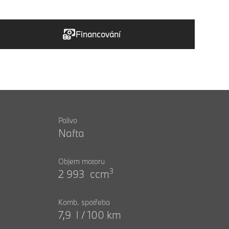
Financování
Palivo
Nafta
Objem motoru
3
2 993 ccm
Komb. spotřeba
7,9 l / 100 km