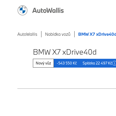
AutoWallis
Nabídka vozů
BMW X7 xDrive40
BMW X7 xDrive40d
Nový vůz
-543 550 Kč
Splátka 22 497 Kč
i