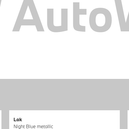
AutoW
Lak
Night Blue metallic