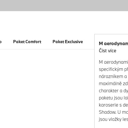
o
Paket Comfort
Paket Exclusive
M aerodynam
Číst více
M aerodynami
specifickým p
nárazníkem a 
maximálně zd
charakter a d
paketu jsou l
karoserie s de
Shadow. U m
jsou vložky le