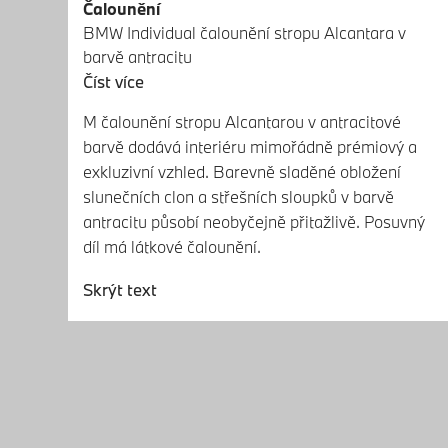
Čalounění
BMW Individual čalounění stropu Alcantara v
barvě antracitu
Číst více
M čalounění stropu Alcantarou v antracitové
barvě dodává interiéru mimořádně prémiový a
exkluzivní vzhled. Barevně sladěné obložení
slunečních clon a střešních sloupků v barvě
antracitu působí neobyčejně přitažlivě. Posuvný
díl má látkové čalounění.
Skrýt text