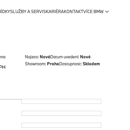
BÍDKY
SLUŽBY A SERVIS
KARIÉRA
KONTAKT
VÍCE BMW
ena
Najeto:
Nové
Datum uvedení:
Nové
Showroom:
Praha
Dostupnost:
Skladem
PH