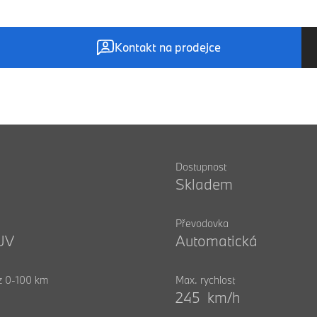
Kontakt na prodejce
Dostupnost
Skladem
Převodovka
UV
Automatická
 z 0-100 km
Max. rychlost
245 km/h