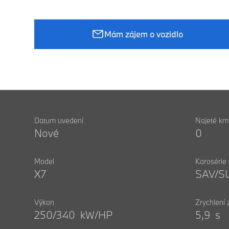
Mám zájem o vozidlo
Datum uvedení
Najeté km
Nové
0
Model
Karosérie
X7
SAV/S
Výkon
Zrychlení
250/340 kW/HP
5,9 s