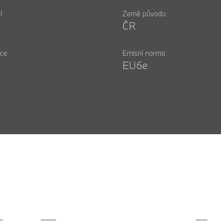
í
Země původu
ČR
ce
Emisní norma
EU6e