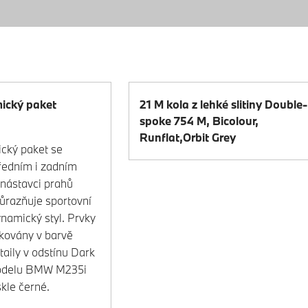
ický paket
21 M kola z lehké slitiny Double-
spoke 754 M, Bicolour,
Runflat,Orbit Grey
cký paket se
ředním i zadním
nástavci prahů
ůrazňuje sportovní
ynamický styl. Prvky
akovány v barvě
taily v odstínu Dark
odelu BMW M235i
skle černé.