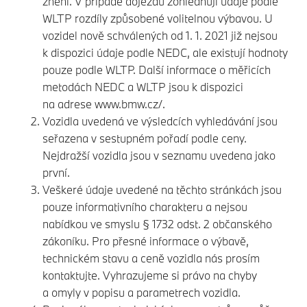
znění. V případě dojezdu zohledňují údaje podle
WLTP rozdíly způsobené volitelnou výbavou. U
vozidel nově schválených od 1. 1. 2021 již nejsou
k dispozici údaje podle NEDC, ale existují hodnoty
pouze podle WLTP. Další informace o měřicích
metodách NEDC a WLTP jsou k dispozici
na adrese
www.bmw.cz/.
Vozidla uvedená ve výsledcích vyhledávání jsou
seřazena v sestupném pořadí podle ceny.
Nejdražší vozidla jsou v seznamu uvedena jako
první.
Veškeré údaje uvedené na těchto stránkách jsou
pouze informativního charakteru a nejsou
nabídkou ve smyslu § 1732 odst. 2 občanského
zákoníku. Pro přesné informace o výbavě,
technickém stavu a ceně vozidla nás prosím
kontaktujte. Vyhrazujeme si právo na chyby
a omyly v popisu a parametrech vozidla.