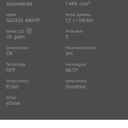
3
Automatická
1 499 ccm
Výkon
Komb. spotřeba
162/220 kW/HP
1,7 l / 100 km
i
Emise CO2
Počet dveří
39 g/km
5
Země původu
Počet válců/ventilů
ČR
3/4
Technologie
Homologace
OPF
WLTP
Emisní norma
Barva filtrace
EU6d
Oranžová
Pohon
eDrive