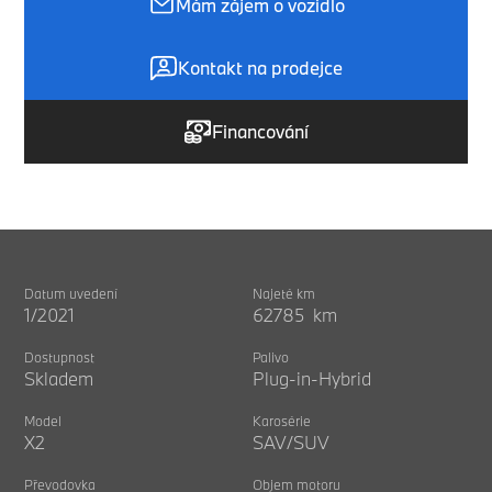
Mám zájem o vozidlo
Kontakt na prodejce
Financování
Datum uvedení
Najeté km
1/2021
62785 km
Dostupnost
Palivo
Skladem
Plug-in-Hybrid
Model
Karosérie
X2
SAV/SUV
Převodovka
Objem motoru