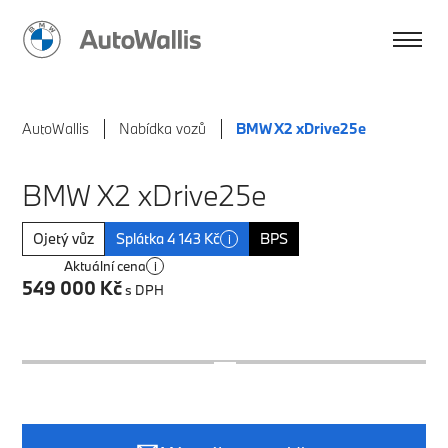
AutoWallis
Nabídka vozů
BMW X2 xDrive25e
BMW X2 xDrive25e
Ojetý vůz
Splátka 4 143 Kč
BPS
i
Aktuální cena
i
549 000 Kč
s DPH