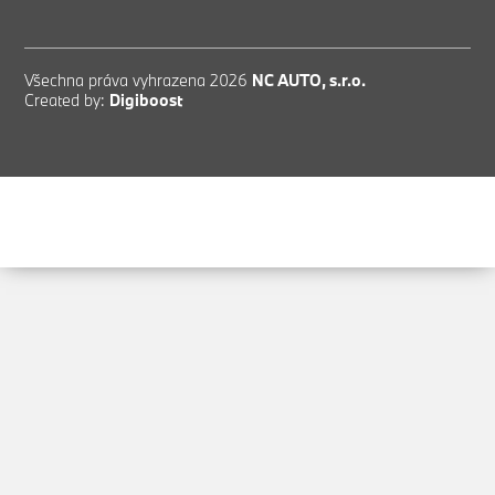
Všechna práva vyhrazena 2026
NC AUTO, s.r.o.
Created by:
Digiboost