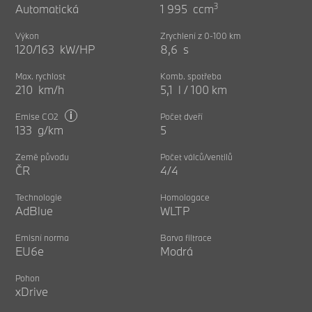
3
Automatická
1 995 ccm
Výkon
Zrychlení z 0-100 km
120/163 kW/HP
8,6 s
Max. rychlost
Komb. spotřeba
210 km/h
5,1 l / 100 km
i
Emise CO2
Počet dveří
133 g/km
5
Země původu
Počet válců/ventilů
ČR
4/4
Technologie
Homologace
AdBlue
WLTP
Emisní norma
Barva filtrace
EU6e
Modrá
Pohon
xDrive