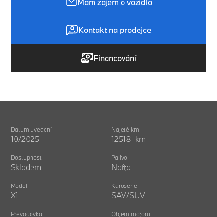
Mám zájem o vozidlo
Kontakt na prodejce
Financování
Datum uvedení
Najeté km
10/2025
12518 km
Dostupnost
Palivo
Skladem
Nafta
Model
Karosérie
X1
SAV/SUV
Převodovka
Objem motoru