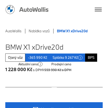
AutoWallis
Nabídka vozů
BMW X1 xDrive20d
BMW X1 xDrive20d
Ojetý vůz
-365 990 Kč
Splátka 9 267 Kč
BPS
i
Aktuální cena
Prodejní cena
i
1 228 000 Kč
s DPH
1 593 990 Kč
s DPH