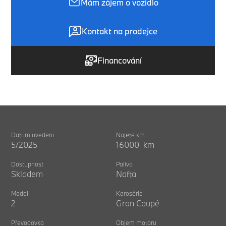
Mám zájem o vozidlo
Kontakt na prodejce
Financování
Datum uvedení
Najeté km
5/2025
16000 km
Dostupnost
Palivo
Skladem
Nafta
Model
Karosérie
2
Gran Coupé
Převodovka
Objem motoru