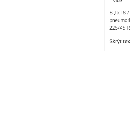
více
8 J x 18 /
pneumatiky
225/45 R18
Skrýt text