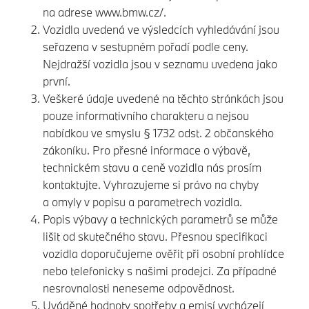
na adrese
www.bmw.cz/.
Vozidla uvedená ve výsledcích vyhledávání jsou
seřazena v sestupném pořadí podle ceny.
Nejdražší vozidla jsou v seznamu uvedena jako
první.
Veškeré údaje uvedené na těchto stránkách jsou
pouze informativního charakteru a nejsou
nabídkou ve smyslu § 1732 odst. 2 občanského
zákoníku. Pro přesné informace o výbavě,
technickém stavu a ceně vozidla nás prosím
kontaktujte. Vyhrazujeme si právo na chyby
a omyly v popisu a parametrech vozidla.
Popis výbavy a technických parametrů se může
lišit od skutečného stavu. Přesnou specifikaci
vozidla doporučujeme ověřit při osobní prohlídce
nebo telefonicky s našimi prodejci. Za případné
nesrovnalosti neneseme odpovědnost.
Uváděné hodnoty spotřeby a emisí vycházejí