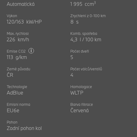
3
Automatická
1 995 ccm
Výkon
Zrychlení z 0-100 km
120/163 kW/HP
8 s
Max. rychlost
Komb. spotřeba
226 km/h
4,3 l / 100 km
i
Emise CO2
Počet dveří
113 g/km
5
Země původu
Počet válců/ventilů
ČR
4
Technologie
Homologace
AdBlue
WLTP
Emisní norma
Barva filtrace
EU6e
Červená
Pohon
Zadní pohon kol