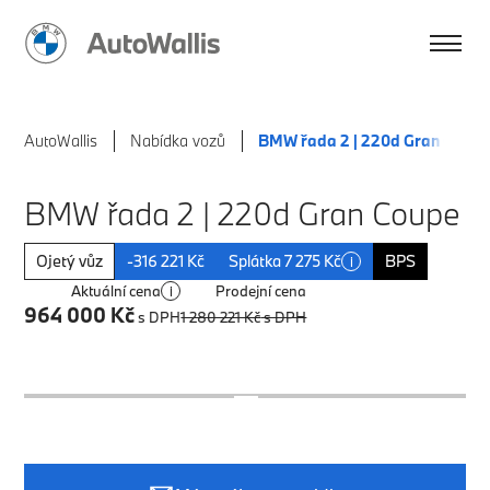
AutoWallis
Nabídka vozů
BMW řada 2 | 220d Gran Coup
BMW řada 2 | 220d Gran Coupe
Ojetý vůz
-316 221 Kč
Splátka 7 275 Kč
BPS
i
Aktuální cena
Prodejní cena
i
964 000 Kč
s DPH
1 280 221 Kč
s DPH