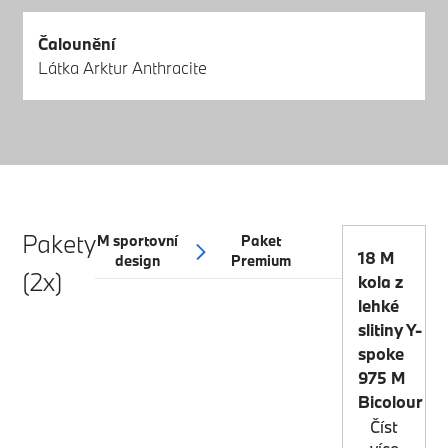
Čalounění
Látka Arktur Anthracite
Pakety
M sportovní
Paket
18 M
design
Premium
(2x)
kola z
lehké
slitiny Y-
spoke
975 M
Bicolour
Číst