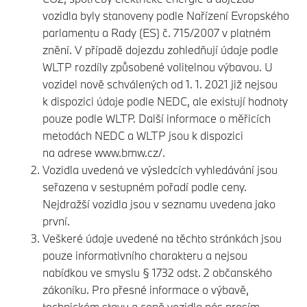
vozidla byly stanoveny podle Nařízení Evropského
parlamentu a Rady (ES) č. 715/2007 v platném
znění. V případě dojezdu zohledňují údaje podle
WLTP rozdíly způsobené volitelnou výbavou. U
vozidel nově schválených od 1. 1. 2021 již nejsou
k dispozici údaje podle NEDC, ale existují hodnoty
pouze podle WLTP. Další informace o měřicích
metodách NEDC a WLTP jsou k dispozici
na adrese
www.bmw.cz/.
Vozidla uvedená ve výsledcích vyhledávání jsou
seřazena v sestupném pořadí podle ceny.
Nejdražší vozidla jsou v seznamu uvedena jako
první.
Veškeré údaje uvedené na těchto stránkách jsou
pouze informativního charakteru a nejsou
nabídkou ve smyslu § 1732 odst. 2 občanského
zákoníku. Pro přesné informace o výbavě,
technickém stavu a ceně vozidla nás prosím