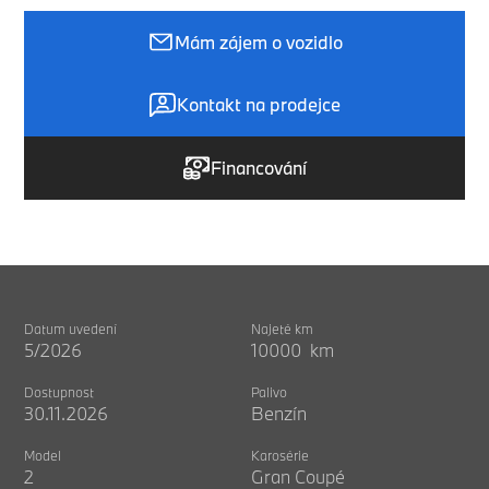
Mám zájem o vozidlo
Kontakt na prodejce
Financování
Datum uvedení
Najeté km
5/2026
10000 km
Dostupnost
Palivo
30.11.2026
Benzín
Model
Karosérie
2
Gran Coupé