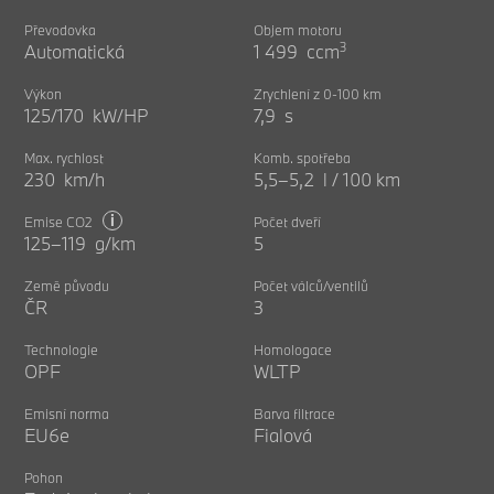
Převodovka
Objem motoru
3
Automatická
1 499 ccm
Výkon
Zrychlení z 0-100 km
125/170 kW/HP
7,9 s
Max. rychlost
Komb. spotřeba
230 km/h
5,5–5,2 l / 100 km
i
Emise CO2
Počet dveří
125–119 g/km
5
Země původu
Počet válců/ventilů
ČR
3
Technologie
Homologace
OPF
WLTP
Emisní norma
Barva filtrace
EU6e
Fialová
Pohon