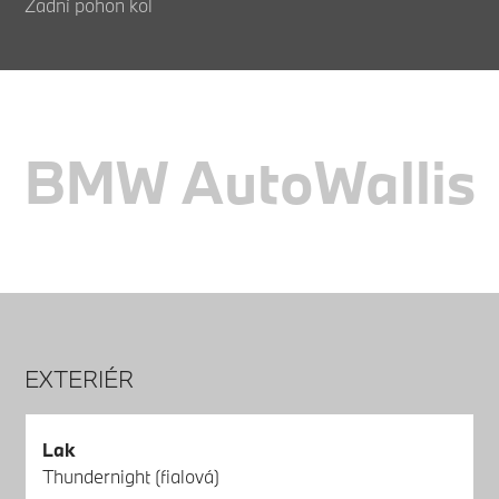
Zadní pohon kol
BMW AutoWallis
EXTERIÉR
Lak
Thundernight (fialová)