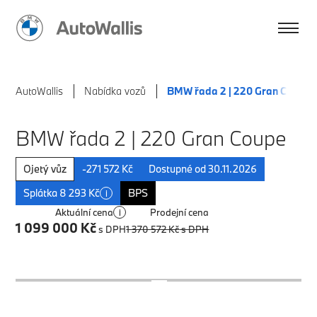
AutoWallis
Nabídka vozů
BMW řada 2 | 220 Gran Coupe
BMW řada 2 | 220 Gran Coupe
Ojetý vůz
-271 572 Kč
Dostupné od 30.11.2026
Splátka 8 293 Kč
BPS
i
Aktuální cena
Prodejní cena
i
1 099 000 Kč
s DPH
1 370 572 Kč
s DPH