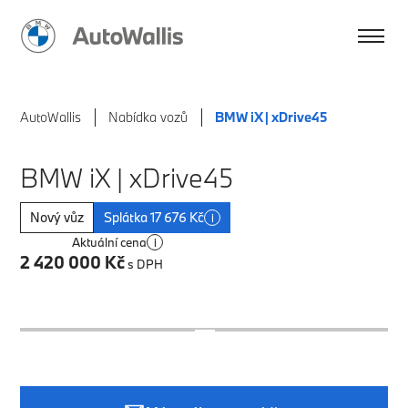
AutoWallis
Nabídka vozů
BMW iX | xDrive45
BMW iX | xDrive45
Nový vůz
Splátka 17 676 Kč
i
Aktuální cena
i
2 420 000 Kč
s DPH