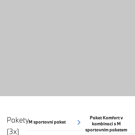
Pakety
Paket Komfort v
M sportovní paket
kombinaci s M
(3x)
sportovním paketem