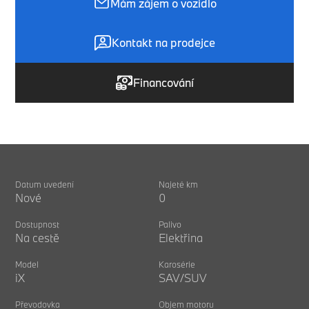
Mám zájem o vozidlo
Kontakt na prodejce
Financování
Datum uvedení
Najeté km
Nové
0
Dostupnost
Palivo
Na cestě
Elektřina
Model
Karosérie
iX
SAV/SUV
Převodovka
Objem motoru