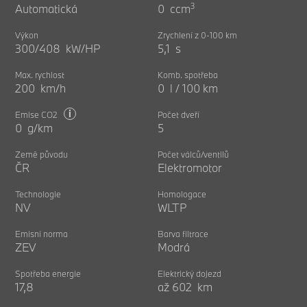
3
Automatická
0 ccm
Výkon
Zrychlení z 0-100 km
300/408 kW/HP
5,1 s
Max. rychlost
Komb. spotřeba
200 km/h
0 l / 100 km
i
Emise CO2
Počet dveří
0 g/km
5
Země původu
Počet válců/ventilů
ČR
Elektromotor
Technologie
Homologace
NV
WLTP
Emisní norma
Barva filtrace
ZEV
Modrá
Spotřeba energie
Elektrický dojezd
17,8
až 602 km