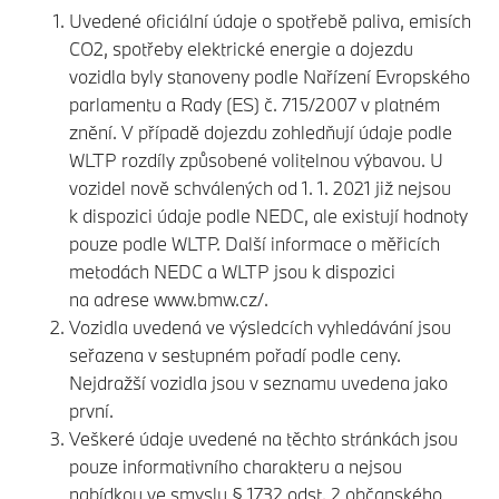
Uvedené oficiální údaje o spotřebě paliva, emisích
CO2, spotřeby elektrické energie a dojezdu
vozidla byly stanoveny podle Nařízení Evropského
parlamentu a Rady (ES) č. 715/2007 v platném
znění. V případě dojezdu zohledňují údaje podle
WLTP rozdíly způsobené volitelnou výbavou. U
vozidel nově schválených od 1. 1. 2021 již nejsou
k dispozici údaje podle NEDC, ale existují hodnoty
pouze podle WLTP. Další informace o měřicích
metodách NEDC a WLTP jsou k dispozici
na adrese
www.bmw.cz/.
Vozidla uvedená ve výsledcích vyhledávání jsou
seřazena v sestupném pořadí podle ceny.
Nejdražší vozidla jsou v seznamu uvedena jako
první.
Veškeré údaje uvedené na těchto stránkách jsou
pouze informativního charakteru a nejsou
nabídkou ve smyslu § 1732 odst. 2 občanského