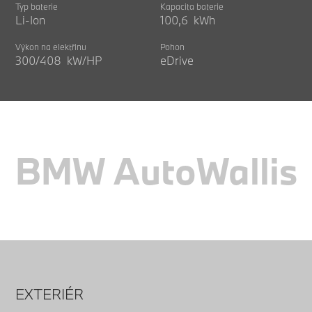
Typ baterie
Kapacita baterie
Li-Ion
100,6 kWh
Výkon na elektřinu
Pohon
300/408 kW/HP
eDrive
BMW AutoWallis
EXTERIÉR