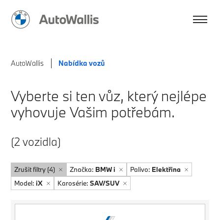
AutoWallis
Nabídka vozů
Vyberte si ten vůz, který nejlépe
vyhovuje Vašim potřebám.
(2 vozidla)
Zrušit filtry (4)
Značka:
BMW i
Palivo:
Elektřina
Model:
iX
Karosérie:
SAV/SUV