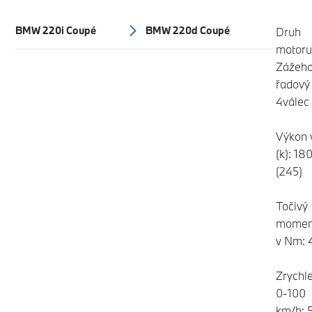
BMW 220i Coupé
BMW 220d Coupé
Druh
motoru
Zážeh
řadový
4válec
Výkon 
(k): 18
(245)
Točivý
momen
v Nm: 
Zrychle
0-100
km/h: 5