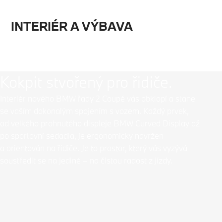
INTERIÉR A VÝBAVA
Kokpit stvořený pro řidiče.
Interiér nového BMW řady 2 Coupé vás obklopí a stane
se vaším dokonalým spojením s vozem. Každý prvek,
od velkého prohnutého displeje BMW Curved Display až
po sportovní sedadla, je ergonomicky navržen
a orientován na řidiče. Je to prostor, který vás vyzývá
soustředit se na jediné – na čistou radost z jízdy.