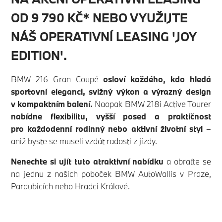
7
OD 9 790 KČ* NEBO VYUŽIJTE
9
8
NÁŠ OPERATIVNÍ LEASING 'JOY
9
EDITION'.
BMW 216 Gran Coupé
osloví každého, kdo hledá
sportovní eleganci, svižný výkon a výrazný design
v kompaktním balení.
Naopak BMW 218i Active Tourer
nabídne flexibilitu, vyšší posed a praktičnost
pro každodenní rodinný nebo aktivní životní styl
–
aniž byste se museli vzdát radosti z jízdy.
Nenechte si ujít tuto atraktivní nabídku
a obraťte se
na jednu z našich poboček BMW AutoWallis v Praze,
Pardubicích nebo Hradci Králové.