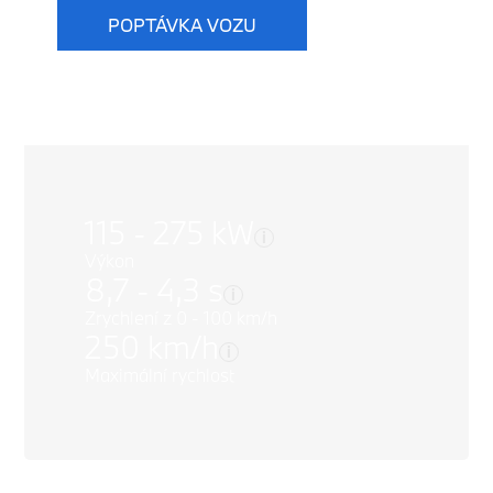
POPTÁVKA VOZU
Nabídka vozů
115 - 275 kW
i
Výkon
8,7 - 4,3 s
i
Zrychlení z 0 - 100 km/h
250 km/h
i
Maximální rychlost