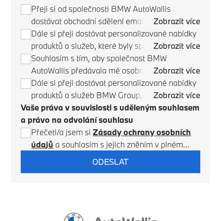
Přeji si od společnosti BMW AutoWallis
dostávat obchodní sdělení emailem, poštou,
Zobrazit více
telefonicky / SMS a prostřednictvím aplikace ve
Dále si přeji dostávat personalizované nabídky
vozidle (je-li tato funkce podporována).
produktů a služeb, které byly společností BMW
Zobrazit více
AutoWallis identifikovány na základě mých
Souhlasím s tím, aby společnost BMW
osobních preferencí a chování a také
AutoWallis předávala mé osobní údaje
Zobrazit více
z využívání produktů a služeb.
společnosti BMW Czech Republic s.r.o., se
Dále si přeji dostávat personalizované nabídky
sídlem v Praze, Metronom Business Center
produktů a služeb BMW Group, které byly
Zobrazit více
Vaše práva v souvislosti s uděleným souhlasem
Budova C, 1.patro, Bucharova 2817/13, 158 00
společností BMW Česká republika
a právo na odvolání souhlasu
Praha 5 (dále jen „BMW Česká republika“)
identifikovány na základě mých osobních
a aby společnost BMW Česká republika
preferencí a chování a také na základě
Přečetl/a jsem si
Zásady ochrany osobních
zpracovávala a využívala mé osobní údaje
využívání produktů a služeb.
údajů
a souhlasím s jejich zněním v plném
a aby mě kontaktovala za účelem uvedeným
rozsahu.
ODESLAT
výše. Společnost BMW Česká republika může
tyto údaje také zpřístupnit určitým přidruženým
společnostem a také některým svým smluvním
partnerům a servisům (můj preferovaný
prodejce, partneři mého prodejce, informace