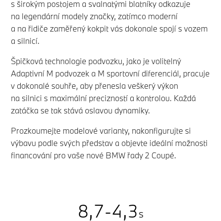
s širokým postojem a svalnatými blatníky odkazuje
0
na legendární modely značky, zatímco moderní
a na řidiče zaměřený kokpit vás dokonale spojí s vozem
1
0
a silnicí.
2
1
Špičková technologie podvozku, jako je volitelný
Adaptivní M podvozek a M sportovní diferenciál, pracuje
3
2
v dokonalé souhře, aby přenesla veškerý výkon
na silnici s maximální precizností a kontrolou. Každá
0
4
3
0
zatáčka se tak stává oslavou dynamiky.
0
1
Prozkoumejte modelové varianty, nakonfigurujte si
5
4
1
0
1
výbavu podle svých představ a objevte ideální možnosti
2
financování pro vaše nové BMW řady 2 Coupé.
6
5
2
1
2
0
3
7
6
3
2
0
3
1
4
8
,
7
-
4
,
3
s
1
4