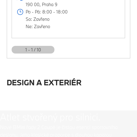
190 00, Praha 9
Po - Pá: 8:00 - 18:00
So: Zavřeno
Ne: Zavřeno
1 - 1 / 10
DESIGN A EXTERIÉR
Atlet stvořený pro silnici.
Nové BMW řady 2 Coupé je čistou esencí sportovního
designu. Jeho klasické proporce s dlouhou kapotou