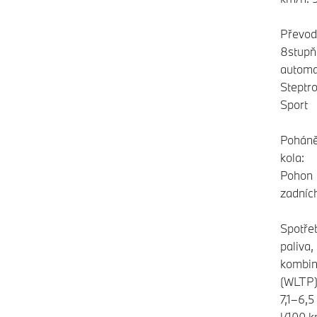
Převod
8stupň
automa
Steptro
Sport
Pohán
kola:
Pohon
zadních
Spotře
paliva,
kombi
(WLTP)
7,1–6,5
l/100 