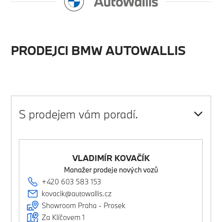
o servisních prohlídkách a konzultacích
nebo můj regionální partner), kteří mohou
využívat údaje o mé osobě a kontaktovat mě
pro účely uvedené výše. Uvedené přidružené
PRODEJCI BMW AUTOWALLIS
společnosti mohou mezi sebou sdílet
aktualizace údajů.
S prodejem vám poradí.
VLADIMÍR KOVAČÍK
Manažer prodeje nových vozů
+420 603 583 153
kovacik@autowallis.cz
Showroom Praha - Prosek
Za Klíčovem 1