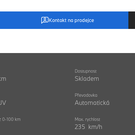
Kontakt na prodejce
Dostupnost
km
Skladem
Převodovka
UV
Automatická
 z 0-100 km
Max. rychlost
235 km/h