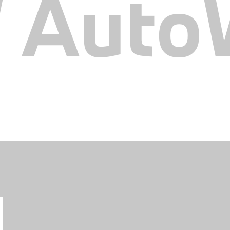
AutoW