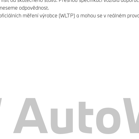
neneseme odpovědnost.
iciálních měření výrobce (WLTP) a mohou se v reálném provozu l
AutoW