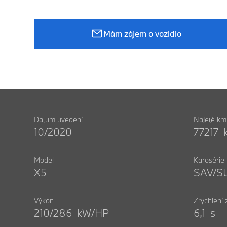
Mám zájem o vozidlo
Datum uvedení
Najeté km
10/2020
77217 
Model
Karosérie
X5
SAV/S
Výkon
Zrychlení
210/286 kW/HP
6,1 s