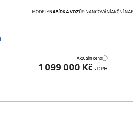
MODELY
NABÍDKA VOZŮ
FINANCOVÁNÍ
AKČNÍ NA
d
Aktuální cena
i
1 099 000 Kč
s DPH
1/18