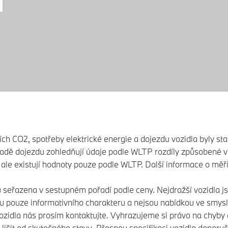
sích CO2, spotřeby elektrické energie a dojezdu vozidla byly 
padě dojezdu zohledňují údaje podle WLTP rozdíly způsobené vo
C, ale existují hodnoty pouze podle WLTP. Další informace o m
u seřazena v sestupném pořadí podle ceny. Nejdražší vozidla j
u pouze informativního charakteru a nejsou nabídkou ve smysl
ozidla nás prosím kontaktujte. Vyhrazujeme si právo na chyby 
išit od skutečného stavu. Přesnou specifikaci vozidla doporuč