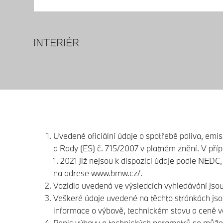
INTERIÉR
Uvedené oficiální údaje o spotřebě paliva, emi
a Rady (ES) č. 715/2007 v platném znění. V pří
1. 2021 již nejsou k dispozici údaje podle NED
na adrese
www.bmw.cz/.
Vozidla uvedená ve výsledcích vyhledávání jso
Veškeré údaje uvedené na těchto stránkách jso
informace o výbavě, technickém stavu a ceně v
Popis výbavy a technických parametrů se může l