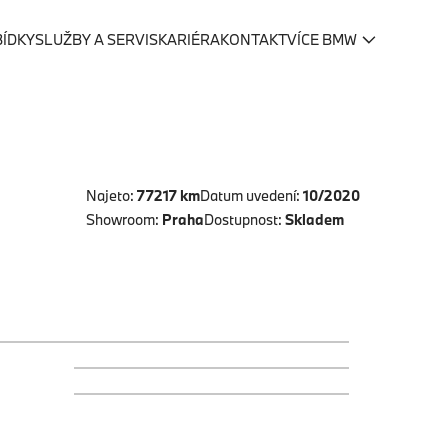
BÍDKY
SLUŽBY A SERVIS
KARIÉRA
KONTAKT
VÍCE BMW
Najeto:
77217 km
Datum uvedení:
10/2020
Showroom:
Praha
Dostupnost:
Skladem