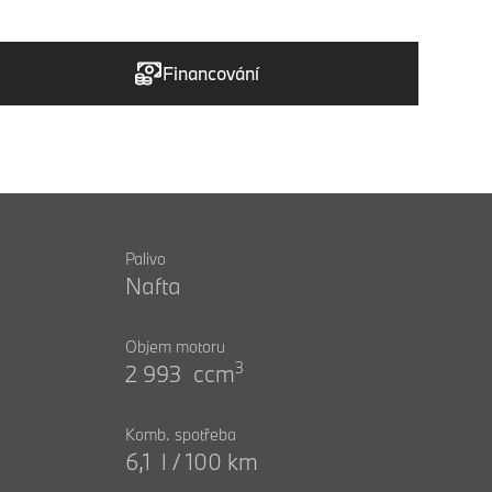
Financování
Palivo
Nafta
Objem motoru
3
2 993 ccm
Komb. spotřeba
6,1 l / 100 km