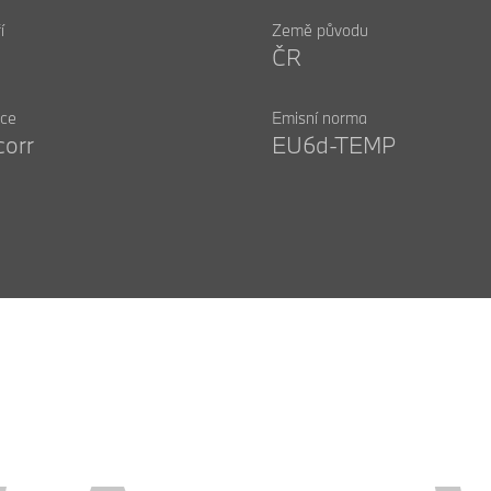
í
Země původu
ČR
ce
Emisní norma
orr
EU6d-TEMP