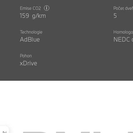
i
Emise CO2
Počet dveř
159 g/km
5
Technologie
Homologa
AdBlue
NEDC c
Pohon
xDrive