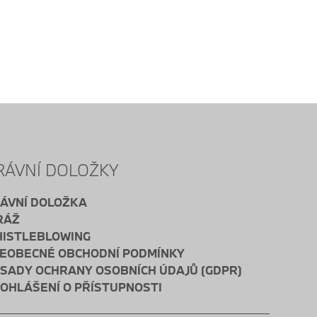
RÁVNÍ DOLOŽKY
ÁVNÍ DOLOŽKA
RÁŽ
ISTLEBLOWING
EOBECNÉ OBCHODNÍ PODMÍNKY
SADY OCHRANY OSOBNÍCH ÚDAJŮ (GDPR)
OHLÁŠENÍ O PŘÍSTUPNOSTI