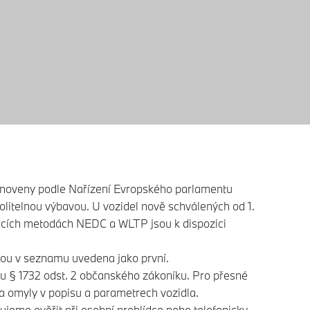
stanoveny podle Nařízení Evropského parlamentu
litelnou výbavou. U vozidel nově schválených od 1.
ěřicích metodách NEDC a WLTP jsou k dispozici
sou v seznamu uvedena jako první.
u § 1732 odst. 2 občanského zákoníku. Pro přesné
a omyly v popisu a parametrech vozidla.
ujeme ověřit při osobní prohlídce nebo telefonicky