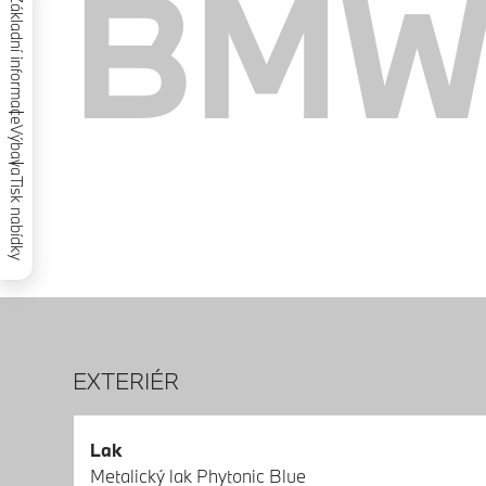
BMW 
Základní informace
Výbava
Tisk nabídky
EXTERIÉR
Lak
Metalický lak Phytonic Blue