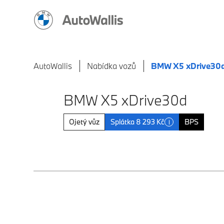
AutoWallis
Nabídka vozů
BMW X5 xDrive30
BMW X5 xDrive30d
Ojetý vůz
Splátka 8 293 Kč
BPS
i