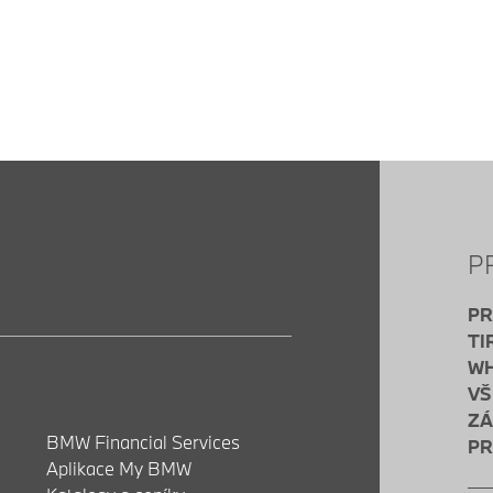
P
PR
TI
WH
VŠ
ZÁ
BMW Financial Services
PR
Aplikace My BMW