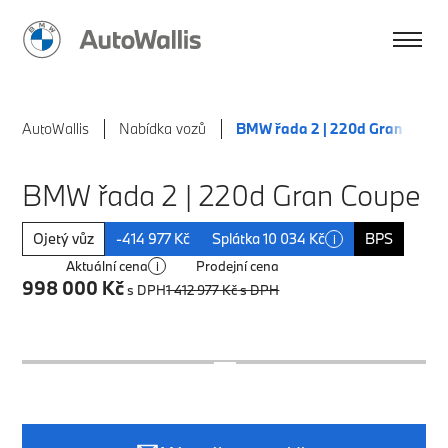
AutoWallis
Nabídka vozů
BMW řada 2 | 220d Gran Coup
BMW řada 2 | 220d Gran Coupe
Ojetý vůz
-414 977 Kč
Splátka 10 034 Kč
BPS
i
Aktuální cena
Prodejní cena
i
998 000 Kč
s DPH
1 412 977 Kč
s DPH