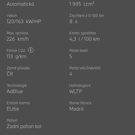
3
Automatická
1 995 ccm
Výkon
Zrychlení z 0-100 km
120/163 kW/HP
8 s
Max. rychlost
Komb. spotřeba
226 km/h
4,3 l / 100 km
i
Emise CO2
Počet dveří
113 g/km
5
Země původu
Počet válců/ventilů
ČR
4
Technologie
Homologace
AdBlue
WLTP
Emisní norma
Barva filtrace
EU6e
Modrá
Pohon
Zadní pohon kol