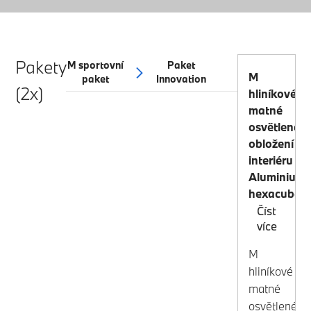
Pakety
M sportovní
Paket
M
paket
Innovation
(2x)
hliníkové
matné
osvětlené
obložení
interiéru
Aluminium
hexacube
Číst
více
M
hliníkové
matné
osvětlené