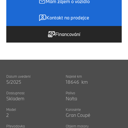
Mám zájem o vozidlo
Kontakt na prodejce
Financování
Datum uvedení
Najeté km
5/2025
18646 km
Dostupnost
Palivo
Skladem
Nafta
Model
Karosérie
2
Gran Coupé
Převodovka
Objem motoru