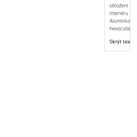
obložení
interiéru
Aluminium
hexacube
Skrýt text