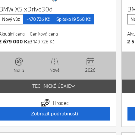
BMW X5 xDrive30d
BM
Nový vůz
-470 726 Kč
Splátka 19 568 Kč
No
Aktuální cena
Ceníková cena
Akt
2 679 000 Kč
2 
3 149 726 Kč
Nové
2026
Nafta
TECHNICKÉ ÚDAJE
Hradec
Zobrazit podrobnosti