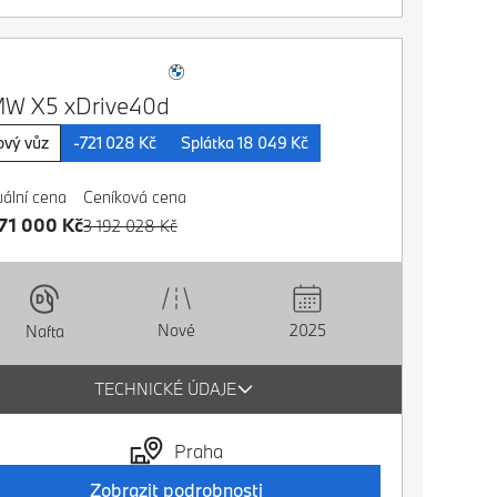
W X5 xDrive40d
vý vůz
-721 028 Kč
Splátka 18 049 Kč
uální cena
Ceníková cena
71 000 Kč
3 192 028 Kč
Nové
2025
Nafta
TECHNICKÉ ÚDAJE
Praha
Zobrazit podrobnosti