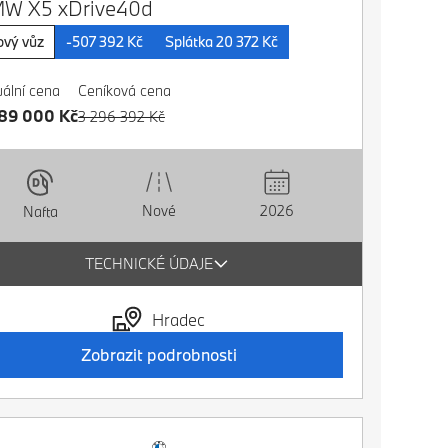
W X5 xDrive40d
vý vůz
-507 392 Kč
Splátka 20 372 Kč
uální cena
Ceníková cena
89 000 Kč
3 296 392 Kč
Nové
2026
Nafta
TECHNICKÉ ÚDAJE
Hradec
Zobrazit podrobnosti