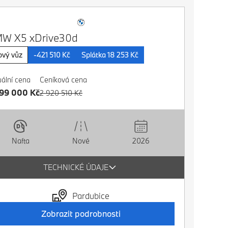
W X5 xDrive30d
vý vůz
-421 510 Kč
Splátka 18 253 Kč
uální cena
Ceníková cena
99 000 Kč
2 920 510 Kč
Nové
2026
Nafta
TECHNICKÉ ÚDAJE
Pardubice
Zobrazit podrobnosti