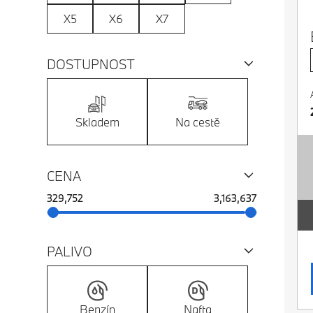
X5
X6
X7
DOSTUPNOST
Skladem
Na cestě
CENA
Vyberte cenový rozsah
329,752
3,163,637
PALIVO
Benzín
Nafta