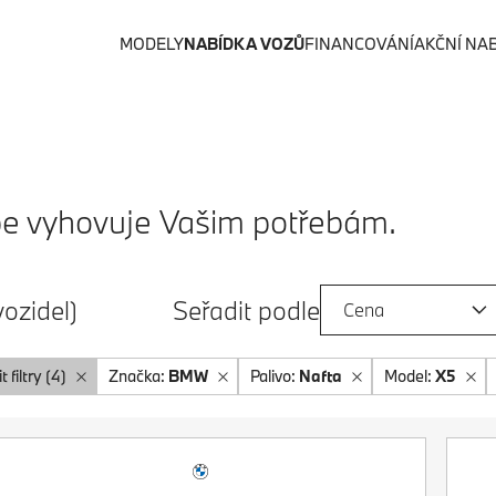
MODELY
NABÍDKA VOZŮ
FINANCOVÁNÍ
AKČNÍ NA
lépe vyhovuje Vašim potřebám.
vozidel)
Seřadit podle
Cena
t filtry (4)
Značka:
BMW
Palivo:
Nafta
Model:
X5