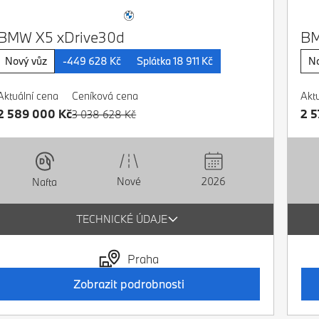
BMW X5 xDrive30d
BM
Nový vůz
-449 628 Kč
Splátka 18 911 Kč
No
Aktuální cena
Ceníková cena
Akt
2 589 000 Kč
2 5
3 038 628 Kč
Nové
2026
Nafta
TECHNICKÉ ÚDAJE
Praha
Zobrazit podrobnosti