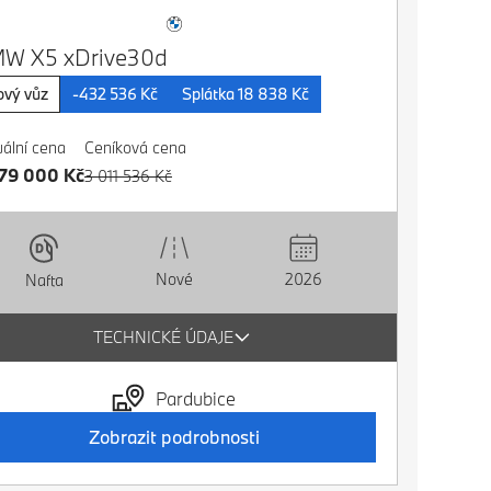
W X5 xDrive30d
vý vůz
-432 536 Kč
Splátka 18 838 Kč
uální cena
Ceníková cena
79 000 Kč
3 011 536 Kč
Nové
2026
Nafta
TECHNICKÉ ÚDAJE
Pardubice
Zobrazit podrobnosti