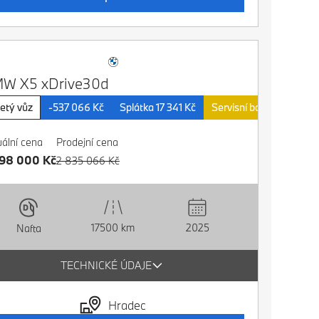
W X5 xDrive30d
etý vůz
-537 066 Kč
Splátka 17 341 Kč
Servisní balíčky v ceně 
uální cena
Prodejní cena
298 000 Kč
2 835 066 Kč
17500 km
2025
Nafta
TECHNICKÉ ÚDAJE
Hradec