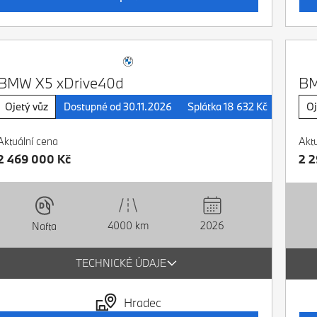
BMW X5 xDrive40d
BM
Ojetý vůz
Dostupné od 30.11.2026
Splátka 18 632 Kč
BPS
Oj
Aktuální cena
Akt
2 469 000 Kč
2 
4000 km
2026
Nafta
TECHNICKÉ ÚDAJE
Hradec