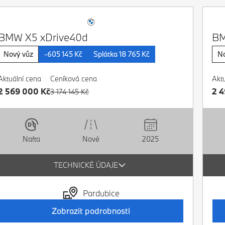
BMW X5 xDrive40d
BM
Nový vůz
-605 145 Kč
Splátka 18 765 Kč
No
Aktuální cena
Ceníková cena
Akt
2 569 000 Kč
2 4
3 174 145 Kč
Nové
2025
Nafta
TECHNICKÉ ÚDAJE
Pardubice
Zobrazit podrobnosti