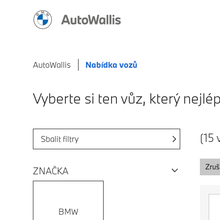
AutoWallis
Nabídka vozů
Vyberte si ten vůz, který nej
(15 
Sbalit filtry
Zruši
ZNAČKA
BMW