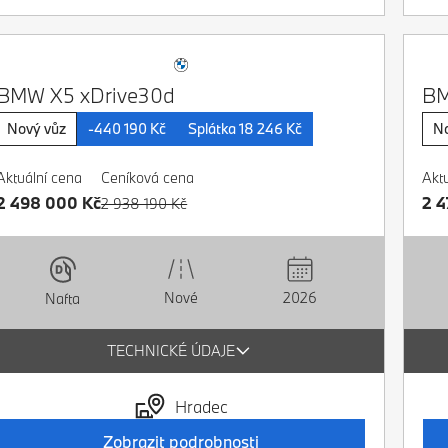
BMW X5 xDrive30d
BM
Nový vůz
-440 190 Kč
Splátka 18 246 Kč
No
Aktuální cena
Ceníková cena
Akt
2 498 000 Kč
2 4
2 938 190 Kč
Nové
2026
Nafta
TECHNICKÉ ÚDAJE
Hradec
Zobrazit podrobnosti