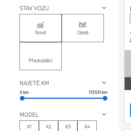
STAV VOZU
Nové
Ojeté
Předváděcí
NAJETÉ KM
Vyberte rozsah
0 km
172531 km
MODEL
X1
X2
X3
X4