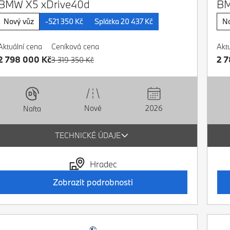
BMW X5 xDrive40d
BM
Nový vůz
-521 350 Kč
Splátka 20 437 Kč
No
Aktuální cena
Ceníková cena
Akt
2 798 000 Kč
2 7
3 319 350 Kč
Nové
2026
Nafta
TECHNICKÉ ÚDAJE
Hradec
Zobrazit podrobnosti