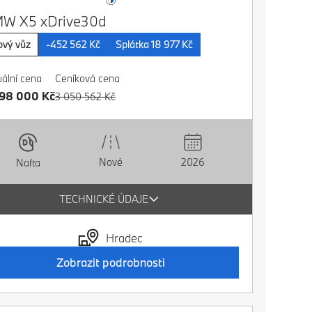
W X5 xDrive30d
vý vůz
-452 562 Kč
Splátka 18 977 Kč
uální cena
Ceníková cena
598 000 Kč
3 050 562 Kč
Nové
2026
Nafta
TECHNICKÉ ÚDAJE
Hradec
Zobrazit podrobnosti