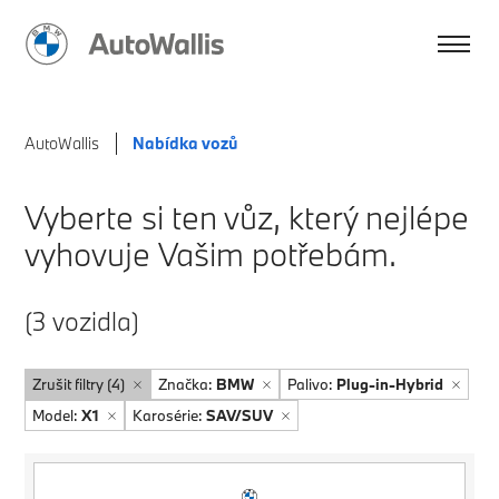
AutoWallis
Nabídka vozů
Vyberte si ten vůz, který nejlépe
vyhovuje Vašim potřebám.
(3 vozidla)
Zrušit filtry (4)
Značka:
BMW
Palivo:
Plug-in-Hybrid
Model:
X1
Karosérie:
SAV/SUV