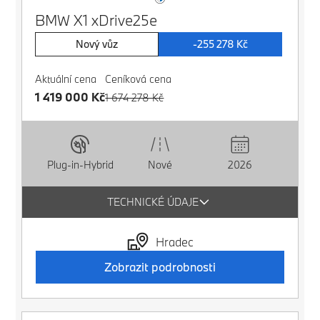
BMW X1 xDrive25e
Nový vůz
-255 278 Kč
Aktuální cena
Ceníková cena
1 419 000 Kč
1 674 278 Kč
Plug-in-Hybrid
Nové
2026
TECHNICKÉ ÚDAJE
Hradec
Zobrazit podrobnosti