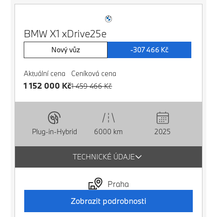
BMW X1 xDrive25e
Nový vůz
-307 466 Kč
Aktuální cena
Ceníková cena
1 152 000 Kč
1 459 466 Kč
Plug-in-Hybrid
6000 km
2025
TECHNICKÉ ÚDAJE
Praha
Zobrazit podrobnosti