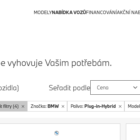
MODELY
NABÍDKA VOZŮ
FINANCOVÁNÍ
AKČNÍ NA
lépe vyhovuje Vašim potřebám.
ozidla)
Seřadit podle
Cena
t filtry (4)
Značka:
BMW
Palivo:
Plug-in-Hybrid
Model