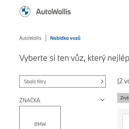
AutoWallis
Nabídka vozů
Vyberte si ten vůz, který nej
(2 v
Sbalit filtry
Zruši
ZNAČKA
BMW