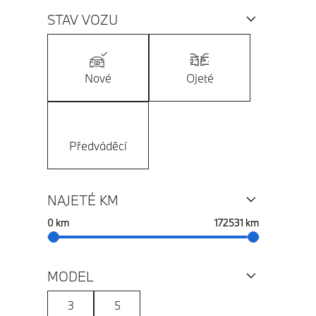
STAV VOZU
Nové
Ojeté
Předváděcí
NAJETÉ KM
Vyberte rozsah
0 km
172531 km
MODEL
3
5