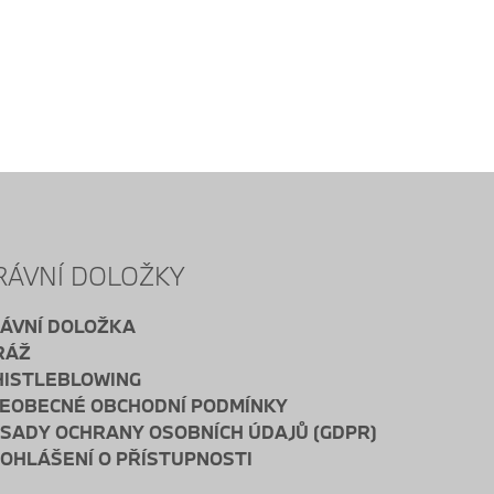
RÁVNÍ DOLOŽKY
ÁVNÍ DOLOŽKA
RÁŽ
ISTLEBLOWING
EOBECNÉ OBCHODNÍ PODMÍNKY
SADY OCHRANY OSOBNÍCH ÚDAJŮ (GDPR)
OHLÁŠENÍ O PŘÍSTUPNOSTI