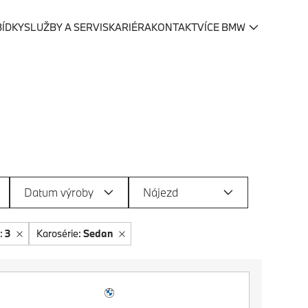
BÍDKY
SLUŽBY A SERVIS
KARIÉRA
KONTAKT
VÍCE BMW
Datum výroby
Nájezd
:
3
Karosérie:
Sedan