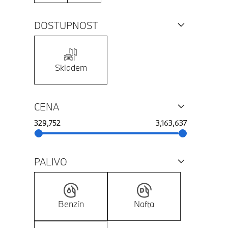
DOSTUPNOST
Skladem
CENA
Vyberte cenový rozsah
329,752
3,163,637
PALIVO
Benzín
Nafta