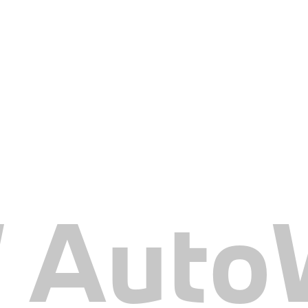
AutoW