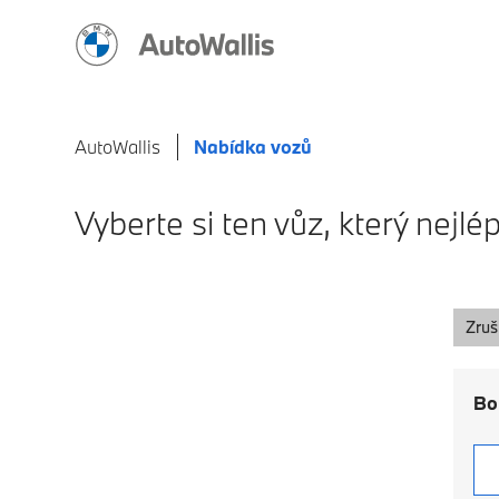
AutoWallis
Nabídka vozů
Vyberte si ten vůz, který nej
Zruši
Bo