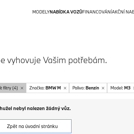
MODELY
NABÍDKA VOZŮ
FINANCOVÁNÍ
AKČNÍ NA
lépe vyhovuje Vašim potřebám.
t filtry (4)
Značka:
BMW M
Palivo:
Benzín
Model:
M3
hužel nebyl nalezen žádný vůz.
Zpět na úvodní stránku