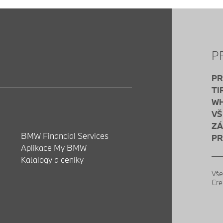
P
PR
TI
WH
VŠ
ZÁ
BMW Financial Services
PR
Aplikace My BMW
Katalogy a ceníky
Vše
Cre