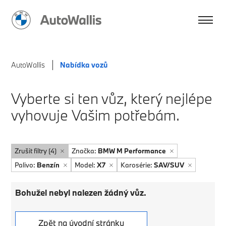
AutoWallis
Nabídka vozů
Vyberte si ten vůz, který nejlépe
vyhovuje Vašim potřebám.
Zrušit filtry (4)
Značka:
BMW M Performance
Palivo:
Benzín
Model:
X7
Karosérie:
SAV/SUV
Bohužel nebyl nalezen žádný vůz.
Zpět na úvodní stránku