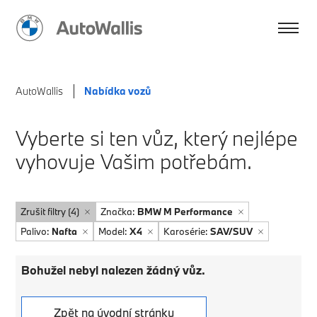
AutoWallis
Nabídka vozů
Vyberte si ten vůz, který nejlépe
vyhovuje Vašim potřebám.
Zrušit filtry (4)
Značka:
BMW M Performance
Palivo:
Nafta
Model:
X4
Karosérie:
SAV/SUV
Bohužel nebyl nalezen žádný vůz.
Zpět na úvodní stránku