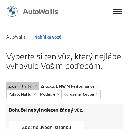
AutoWallis
Nabídka vozů
Vyberte si ten vůz, který nejlépe
vyhovuje Vašim potřebám.
Zrušit filtry (4)
Značka:
BMW M Performance
Palivo:
Nafta
Model:
4
Karosérie:
Coupé
Bohužel nebyl nalezen žádný vůz.
Zpět na úvodní stránku