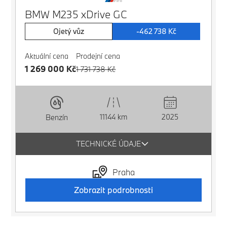
BMW M235 xDrive GC
Ojetý vůz
-462 738 Kč
Aktuální cena
Prodejní cena
1 269 000 Kč
1 731 738 Kč
11144 km
2025
Benzín
TECHNICKÉ ÚDAJE
Praha
Zobrazit podrobnosti