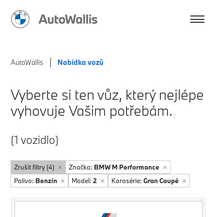
AutoWallis
Nabídka vozů
Vyberte si ten vůz, který nejlépe
vyhovuje Vašim potřebám.
(1 vozidlo)
Zrušit filtry (4)
Značka:
BMW M Performance
Palivo:
Benzín
Model:
2
Karosérie:
Gran Coupé