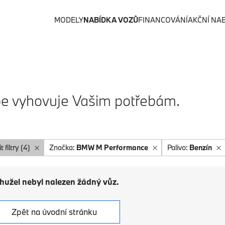
MODELY
NABÍDKA VOZŮ
FINANCOVÁNÍ
AKČNÍ NA
lépe vyhovuje Vašim potřebám.
t filtry (4)
Značka:
BMW M Performance
Palivo:
Benzín
hužel nebyl nalezen žádný vůz.
Zpět na úvodní stránku