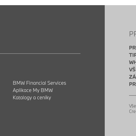
P
PR
TI
WH
VŠ
ZÁ
BMW Financial Services
PR
Aplikace My BMW
Katalogy a ceníky
Vše
Cre