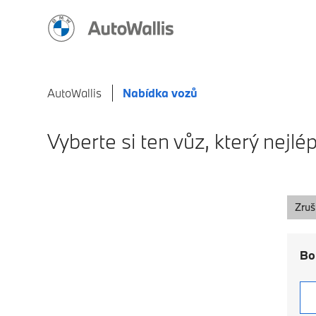
AutoWallis
Nabídka vozů
Vyberte si ten vůz, který nej
Zruši
Bo