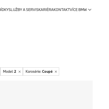
BÍDKY
SLUŽBY A SERVIS
KARIÉRA
KONTAKT
VÍCE BMW
Model:
2
Karosérie:
Coupé